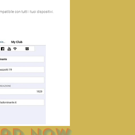
ad now